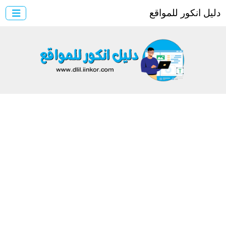
ل انكور للمواقع
الرئيسية
×
أضف موقعك
موقع انكور
منتدى انكور
مركز الرفع
اتصل بنا
تسجيل
دخول