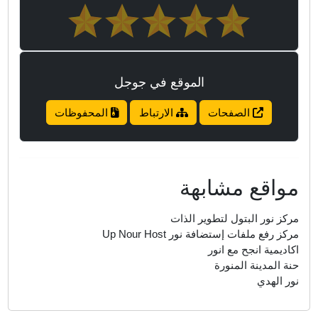
الموقع في جوجل
الصفحات
الارتباط
المحفوظات
واقع مشابهة
ركز نور البتول لتطوير الذات
ركز رفع ملفات إستضافة نور Up Nour Host
كاديمية انجح مع انور
نة المدينة المنورة
ور الهدي