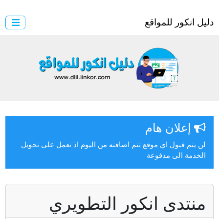
ل انكور للمواقع
إعلان هام
ن يتم قبول اي موقع تتم اضافته من اليوم اذ نعمل على تحويل
لخدمة الى مدفوعة
نتدى انكور التطويري