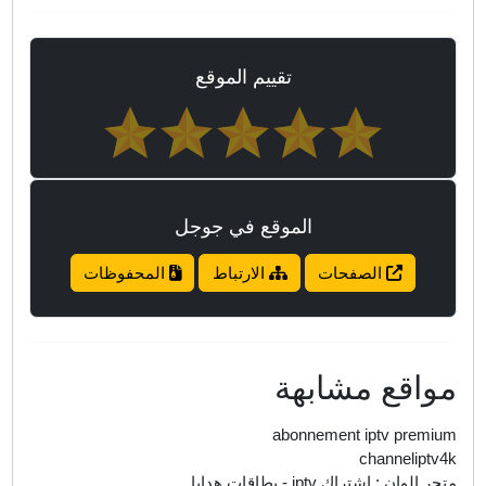
تقييم الموقع
الموقع في جوجل
الصفحات
الارتباط
المحفوظات
واقع مشابهة
abonnement iptv premiu
channeliptv4
جر الوان : اشتراك iptv - بطاقات هدايا