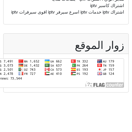
شتراك كاسبر iptv
 iptv خدمات iptv اسرع سيرفر iptv اقوى سيرفرات iptv
وار الموقع