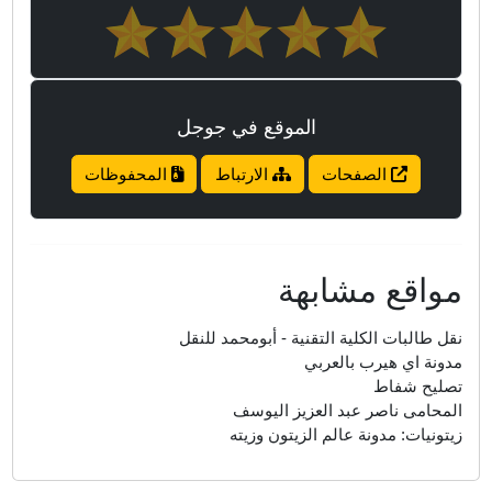
الموقع في جوجل
الصفحات
الارتباط
المحفوظات
واقع مشابهة
قل طالبات الكلية التقنية - أبومحمد للنقل
دونة اي هيرب بالعربي
صليح شفاط
لمحامى ناصر عبد العزيز اليوسف
يتونيات: مدونة عالم الزيتون وزيته