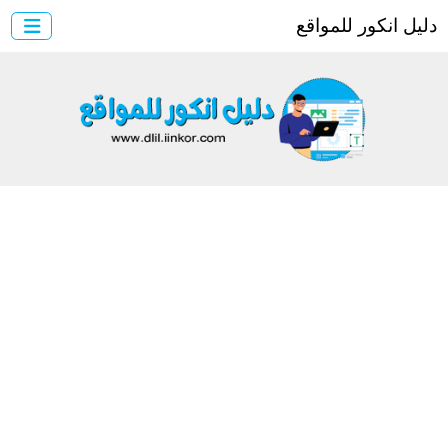
ل انكور للمواقع
الرئيسية
×
أضف موقعك
موقع انكور
منتدى انكور
مركز الرفع
اتصل بنا
تسجيل
دخول