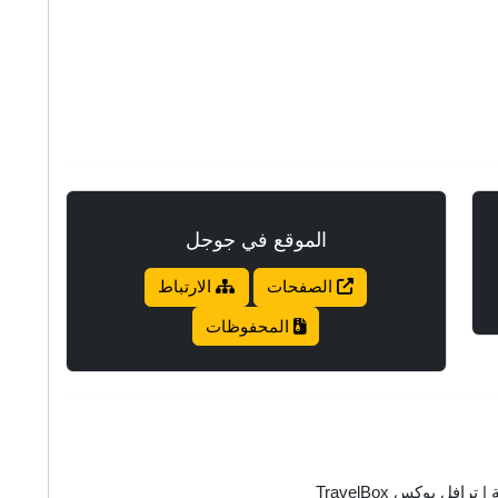
الموقع في جوجل
الصفحات
الارتباط
المحفوظات
 بوكس TravelBox